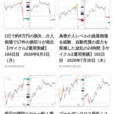
1日で約9万円の損失…介入
為替介入レベルの急落相場
相場で17件の損切りが発生
を経験、自動売買の底力を
【iサイクル2運用実績】
実感した波乱の24時間【iサ
184日目 2026年8月3日
イクル2運用実績】182日
（月）
目 2026年7月30日（木）
2026年8月4日
2026年7月31日
前日の損切りから一転！損
ゴールデンクロス発生！ユ