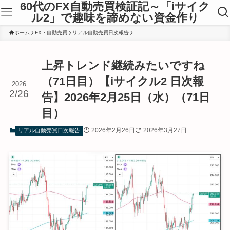
60代のFX自動売買検証記～「iサイク
ル2」で趣味を諦めない資金作り
ホーム
FX・自動売買
リアル自動売買日次報告
上昇トレンド継続みたいですね
（71日目）【iサイクル2 日次報
2026
2/26
告】2026年2月25日（水）（71日
目）
2026年2月26日
2026年3月27日
リアル自動売買日次報告