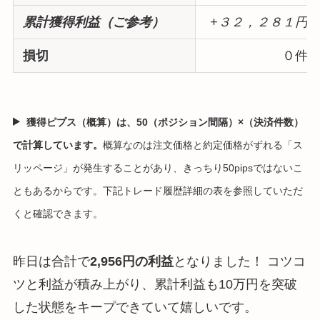
累計獲得利益（ご参考）
+３２，２８１円
損切
０件
獲得ピプス（概算）は、50（ポジション間隔）×（決済件数）
で計算しています。
概算なのは注文価格と約定価格がずれる「ス
リッページ」が発生することがあり、きっちり50pipsではないこ
ともあるからです。下記トレード履歴詳細の表を参照していただ
くと確認できます。
昨日は合計で
2,956円の利益
となりました！ コツコ
ツと利益が積み上がり、累計利益も10万円を突破
した状態をキープできていて嬉しいです。