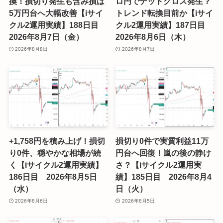
換！損切り発生も含み損は
ロ円でデッドクロス発生？
5万円台へ大幅改善【iサイ
トレンド転換目前か【iサイ
クル2運用実績】188日目
クル2運用実績】187日目
2026年8月7日（金）
2026年8月6日（木）
2026年8月8日
2026年8月7日
+1,758円を積み上げ！損切
損切り0件で実質利益11万
り0件、穏やかな相場が続
円台へ回復！嵐の後の静け
く【iサイクル2運用実績】
さ？【iサイクル2運用実
186日目 2026年8月5日
績】185日目 2026年8月4
（水）
日（火）
2026年8月6日
2026年8月5日