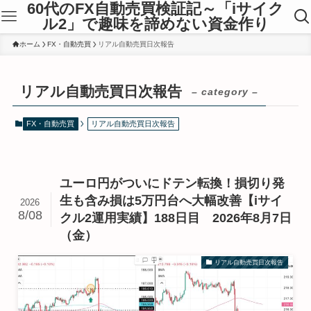
60代のFX自動売買検証記～「iサイク
ル2」で趣味を諦めない資金作り
ホーム
FX・自動売買
リアル自動売買日次報告
リアル自動売買日次報告
– category –
FX・自動売買
リアル自動売買日次報告
ユーロ円がついにドテン転換！損切り発
生も含み損は5万円台へ大幅改善【iサイ
2026
8/08
クル2運用実績】188日目 2026年8月7日
（金）
リアル自動売買日次報告