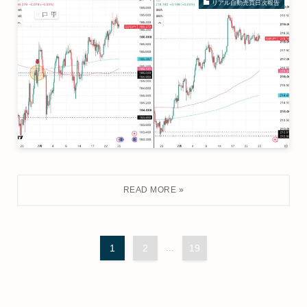
リアル自動売買日次報告
1
2
...
19