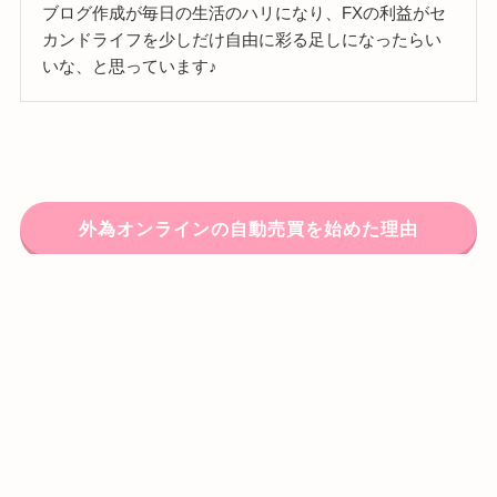
ブログ作成が毎日の生活のハリになり、FXの利益がセ
カンドライフを少しだけ自由に彩る足しになったらい
いな、と思っています♪
外為オンラインの自動売買を始めた理由
システム運用４本の設定と運用方針
選んだ設定と考え方｜予算約100万円