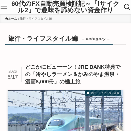
60代のFX自動売買検証記～「iサイク
ル2」で趣味を諦めない資金作り
ホーム
旅行・ライフスタイル編
旅行・ライフスタイル編
– category –
どこかにビューーン！JRE BANK特典で
2026
の「冷やしラーメン＆かみのやま温泉・
5/17
漫画8,000冊」の極上旅
旅行・ライフスタイル編