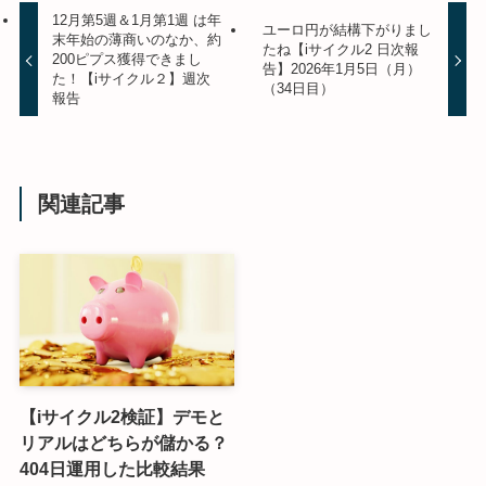
12月第5週＆1月第1週 は年
ユーロ円が結構下がりまし
末年始の薄商いのなか、約
たね【iサイクル2 日次報
200ピプス獲得できまし
告】2026年1月5日（月）
た！【iサイクル２】週次
（34日目）
報告
関連記事
【iサイクル2検証】デモと
リアルはどちらが儲かる？
404日運用した比較結果