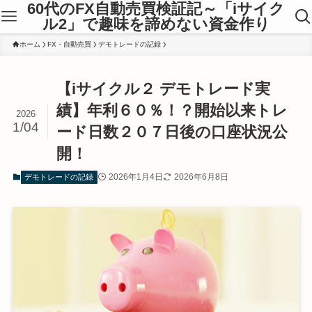
60代のFX自動売買検証記～「iサイク
ル2」で趣味を諦めない資金作り
ホーム
FX・自動売買
デモトレードの記録
【iサイクル２ デモトレード実
績】年利６０％！？開始以来トレ
2026
1/04
ード日数２０７日後の口座状況公
開！
2026年1月4日
2026年6月8日
デモトレードの記録