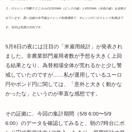
２」のトレンド判断テクニカルの150SMA（ピンクの線）と450SMA（水色の線）を反映さ
せています。黒い点線の水平線はトレンド転換価格で、オレンジの〇がトレンド転換点で
す。
矢印は売買の方向です。
5月8日の夜には注目の「米雇用統計」が発表され
ました。非農業部門雇用者数が予想を大きく上回
る結果となり、為替相場全体が荒れるかと少し警
戒していたのですが……私が運用しているユーロ
円やポンド円に関しては、「意外と大きく動かな
かったな」というのが率直な感想です。
その証拠に、今回の集計期間（5/8 6:00〜5/9
6:00）のデータを確認してみると、朝の7時台にポ