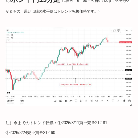
（1日分 6：00－翌日6：00までの分がわ
かるもの
、黒い点線の水平線はトレンド転換価格です。）
注）今までのトレンド転換：①2026/3/11買⇒売＠212.81
②2026/3/24売⇒買＠212.60