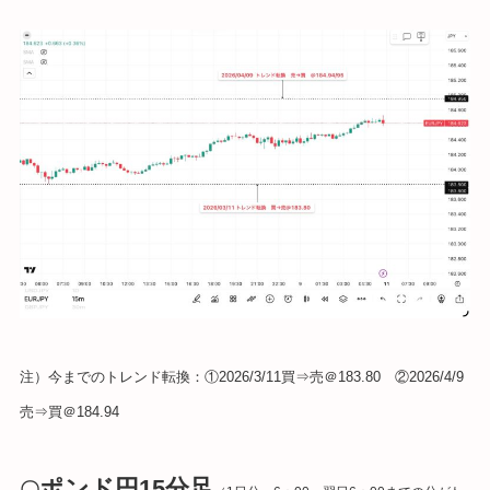
注）今までのトレンド転換：①2026/3/11買⇒売＠183.80 ②2026/4/9
売⇒買＠184.94
ポンド円15分足
〇