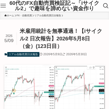
60代のFX自動売買検証記～「iサイク
ル2」で趣味を諦めない資金作り
ホーム
FX・自動売買
リアル自動売買日次報告
米雇用統計を無事通過！【iサイク
2026
ル2 日次報告】2026年5月8日
5/09
（金）(123日目）
2026年5月9日
2026年5月30日
リアル自動売買日次報告