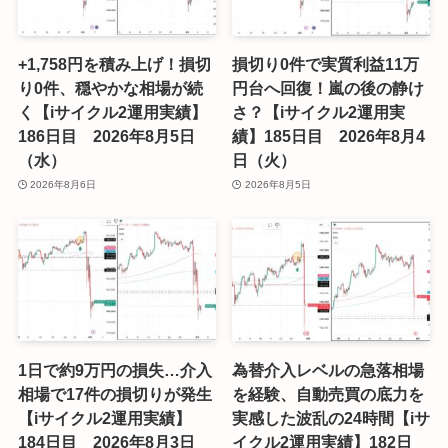
+1,758円を積み上げ！損切
損切り0件で実質利益11万
り0件、穏やかな相場が続
円台へ回復！嵐の後の静け
く【iサイクル2運用実績】
さ？【iサイクル2運用実
186日目 2026年8月5日
績】185日目 2026年8月4
（水）
日（火）
2026年8月6日
2026年8月5日
1日で約9万円の損失…介入
為替介入レベルの急落相場
相場で17件の損切りが発生
を経験、自動売買の底力を
【iサイクル2運用実績】
実感した波乱の24時間【iサ
184日目 2026年8月3日
イクル2運用実績】182日