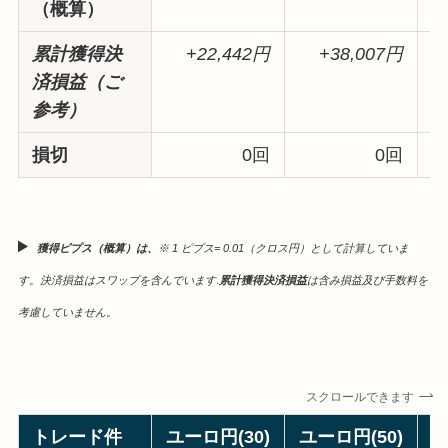
（概算）
累計獲得決
+22,442円
+38,007円
済損益（ご
参考）
損切
0回
0回
獲得ピプス（概算）は、
※ 1 ピプス= 0.01（クロス円）として計算していま
す。決済損益はスワップを含んでいます
.
累計獲得決済損益
は含み損益及び手数料を
考慮していません。
スクロールできます
トレード件
ユーロ円(30)
ユーロ円(50)
ポ