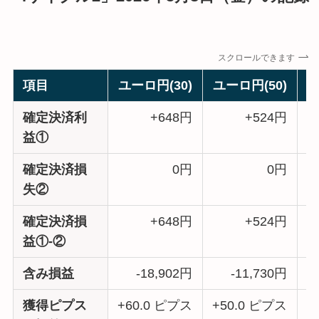
スクロールできます
項目
ユーロ円(30)
ユーロ円(50)
ポ
確定決済利
+648円
+524円
益①
確定決済損
0円
0円
失②
確定決済損
+648円
+524円
益①-②
含み損益
-18,902円
-11,730円
獲得ピプス
+60.0 ピプス
+50.0 ピプス
+