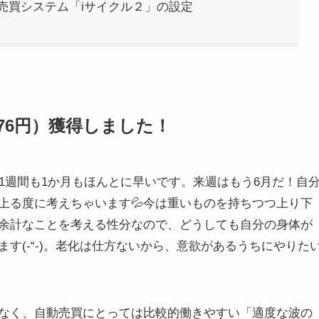
売買システム「iサイクル２」の設定
376円）獲得しました！
1週間も1か月もほんとに早いです。来週はもう6月だ！自
上る度に考えちゃいます💦今は重いものを持ちつつ上り下
余計なことを考える性分なので、どうしても自分の身体が
す(-“-)。老化は仕方ないから、意欲があるうちにやりた
なく、自動売買にとっては比較的働きやすい「適度な波の