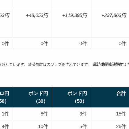
363円
+48,053円
+119,395円
+237,863円
0件
0件
0件
0件
。
して計算しています。決済損益はスワップを含んでいます
累計獲得決済損益
は
ロ円
ポンド円
ポンド円
合計
50）
（30）
（50）
1件
8件
3件
15件
4件
10件
5件
26件