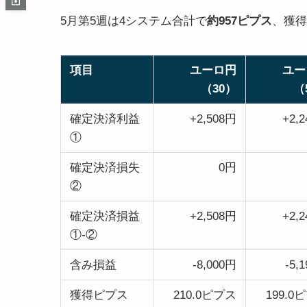
5月第5週は4システム合計で
約957ピプス
、獲得
項目
ユーロ円
ユー
（30）
（
確定決済利益
+2,508円
+2,
①
確定決済損失
0円
②
確定決済損益
+2,508円
+2,
①-②
含み損益
-8,000円
-5,
獲得ピプス
210.0ピプス
199.0