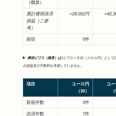
（概算）
累計獲得決済
+28,052円
+42,
損益（ご参
考）
損切
0件
獲得ピプス（概算）は
1ピプス = 0.01（クロス円）と
み損益及び手数料を考慮していません。
項目
ユーロ円
ユー
（30）
（
新規件数
3件
決済件数
7件