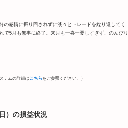
分の感情に振り回されずに淡々とトレードを繰り返してく
これで5月も無事に終了。来月も一喜一憂しすぎず、のんび
ステムの詳細は
こちら
をご参照ください。）
29日）の損益状況