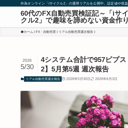
外為オンライン「iサイクル2」の運用リアルを公開中。設定値や収
60代のFX自動売買検証記～「iサ
クル2」で趣味を諦めない資金作
ホーム
FX・自動売買
リアル自動売買週次報告
4システム合計で957ピプス
2026
5/30
2】5月第5週 週次報告
2026年5月30日
2026年6月3日
リアル自動売買週次報告