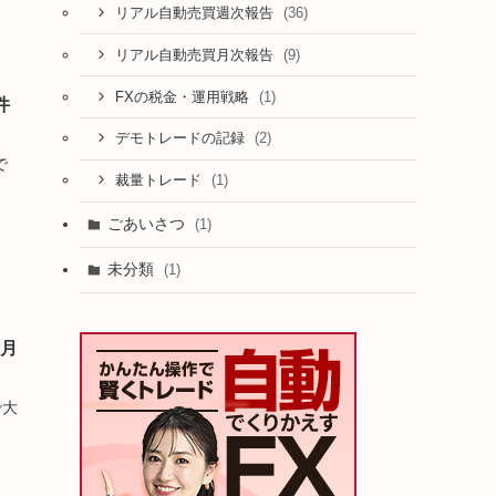
(36)
リアル自動売買週次報告
(9)
リアル自動売買月次報告
(1)
FXの税金・運用戦略
件
(2)
デモトレードの記録
で
(1)
裁量トレード
ごあいさつ
(1)
未分類
(1)
6月
で大