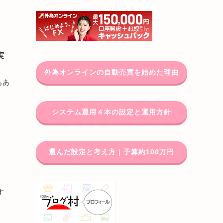
実
外為オンラインの自動売買を始めた理由
もあ
システム運用４本の設定と運用方針
選んだ設定と考え方｜予算約100万円
す