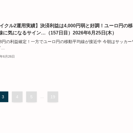
サイクル2運用実績】決済利益は4,000円弱と好調！ユーロ円の
線に気になるサイン…（157日目）2026年6月25日(木）
748円の利益確定！一方でユーロ円の移動平均線が接近中 今朝はサッカー
..
6年6月26日
3
4
5
...
19