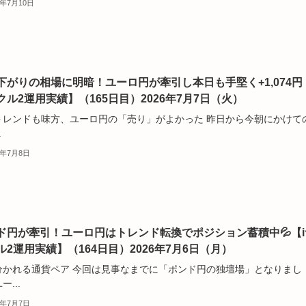
6年7月10日
下がりの相場に明暗！ユーロ円が牽引し本日も手堅く+1,074円
クル2運用実績】（165日目）2026年7月7日（火）
トレンドも味方、ユーロ円の「売り」がよかった 昨日から今朝にかけての
.
6年7月8日
ド円が牽引！ユーロ円はトレンド転換でポジション蓄積中💦【i
ル2運用実績】（164日目）2026年7月6日（月）
分かれる通貨ペア 今回は見事なまでに「ポンド円の独壇場」となりまし
ー...
6年7月7日