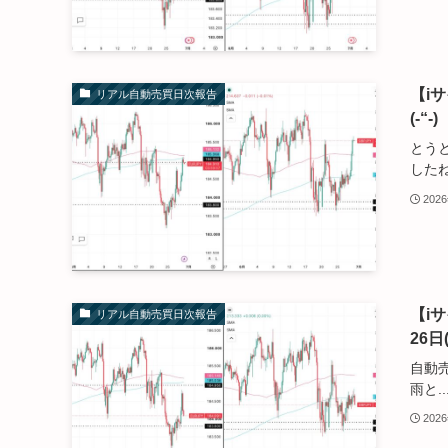
【i
リアル自動売買日次報告
(-“
とう
したね.
202
【i
リアル自動売買日次報告
26日
自動
雨と..
202