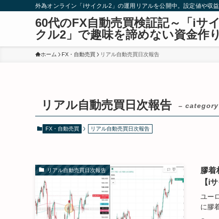
外為オンライン「iサイクル2」の運用リアルを公開中。設定値や収
60代のFX自動売買検証記～「iサ
クル2」で趣味を諦めない資金作
ホーム
FX・自動売買
リアル自動売買日次報告
リアル自動売買日次報告
– category
FX・自動売買
リアル自動売買日次報告
膠着
リアル自動売買日次報告
【i
ユー
に膠着.