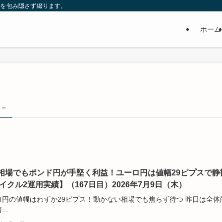
益を包み隠さず綴ります。
イ
ホーム
り
 –
相場でもポンド円が手堅く利益！ユーロ円は値幅29ピプスで静
サイクル2運用実績】（167日目）2026年7月9日（木）
ロ円の値幅はわずか29ピプス！動かない相場でも焦らず待つ 昨日は全体
..