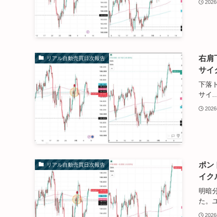
202
右肩
リアル自動売買日次報告
サイ
下落
サイ..
202
ポン
リアル自動売買日次報告
イク
明暗
た。ユ
202