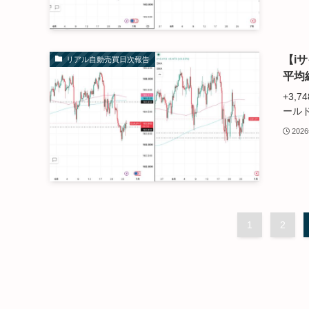
【i
リアル自動売買日次報告
平均
+3,
ールド.
202
1
2