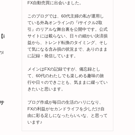
FX自動売買に出会いました。
このブログでは、60代主婦の私が運用し
ている外為オンラインの『iサイクル2取
引』のリアルな舞台裏を公開中です。公式
サイトには載らない、日々の細かい決済損
【i
益から、トレンド転換のタイミング、そし
て気になる含み損の状況まで、ありのまま
I
に記録・発信しています。
メインはFXの記録ですが、備忘録とし
て、60代のわたしでも楽しめる趣味の旅
行や日々のできごとも、気ままに綴ってい
きたいと思います。
ブログ作成が毎日の生活のハリになり、
サ
FXの利益がセカンドライフを少しだけ自
由に彩る足しになったらいいな、と思って
います♪