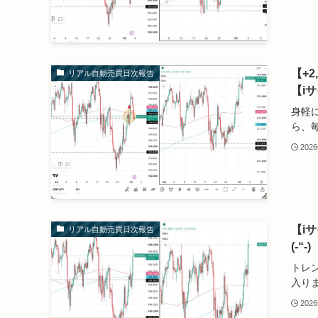
【+
リアル自動売買日次報告
【i
身軽
ら、毎.
202
【i
リアル自動売買日次報告
(-“
トレ
入りま.
202