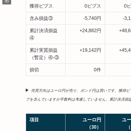
獲得ピプス
0ピプス
0
含み損益③
-5,740円
-3,
累計決済損益
+24,882円
+48,
④
累計実質損益
+19,142円
+45,
（暫定）④-③
損切
0件
売買方向はユーロ円が売り、ポンド円は買いです。
獲得ピ
プを含んでいますが手数料は考慮していません。累計決済損
項目
ユーロ円
ユ
（30）
（