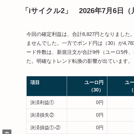
「iサイクル2」 2026年7月6日
今回の確定利益は、合計8,827円となりました
ませんでした。一方でポンド円は（30）が4,78
ード件数は、新規注文が合計9件（ユーロ5件、
た。明確なトレンド転換の影響が出ています。
項目
ユーロ円
ユ
（30）
（
決済利益①
0円
決済損失②
0円
決済損益①-②
0円