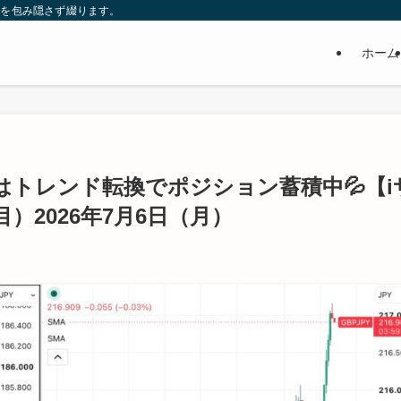
益を包み隠さず綴ります。
イ
ホーム
り
トレンド転換でポジション蓄積中💦【i
）2026年7月6日（月）