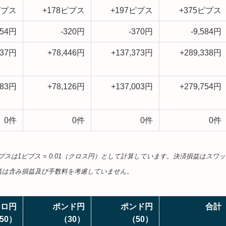
ピプス
+178ピプス
+197ピプス
+375ピプス
154円
-320円
-370円
-9,584円
637円
+78,446円
+137,373円
+289,338円
483円
+78,126円
+137,003円
+279,754円
0件
0件
0件
0件
プスは1ピプス = 0.01（クロス円）として計算しています。決済損益はスワッ
益は含み損益及び手数料を考慮していません。
ーロ円
ポンド円
ポンド円
合計
50）
（30）
（50）