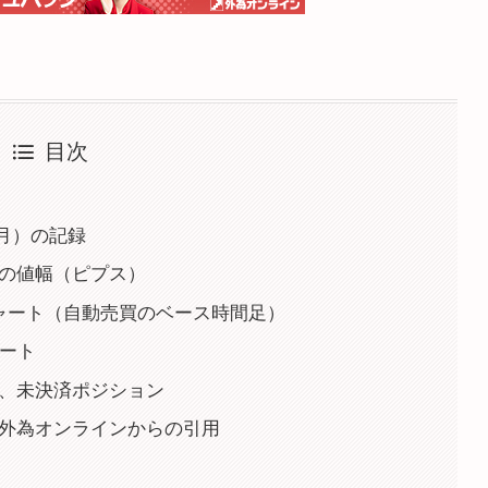
目次
（月）の記録
との値幅（ピプス）
足チャート（自動売買のベース時間足）
ャート
細、未決済ポジション
果＊外為オンラインからの引用