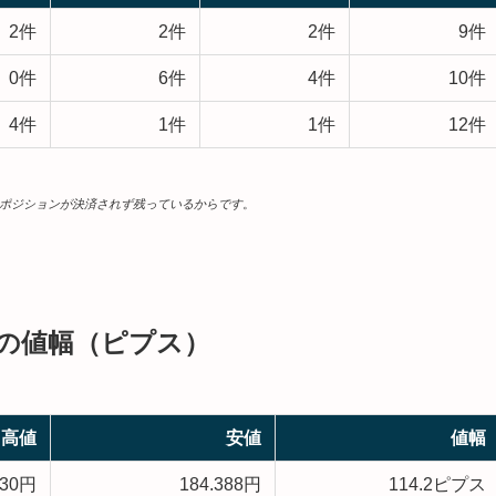
2件
2件
2件
9件
0件
6件
4件
10件
4件
1件
1件
12件
ポジションが決済されず残っているからです
。
との値幅（ピプス）
高値
安値
値幅
530円
184.388円
114.2ピプス