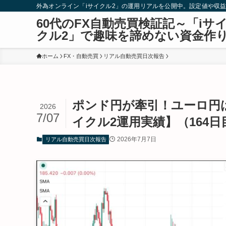
外為オンライン「iサイクル2」の運用リアルを公開中。設定値や収
60代のFX自動売買検証記～「iサ
クル2」で趣味を諦めない資金作
ホーム
FX・自動売買
リアル自動売買日次報告
ポンド円が牽引！ユーロ円は
2026
7/07
イクル2運用実績】（164日目
2026年7月7日
リアル自動売買日次報告